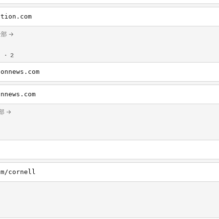
ction.com
的全部 →
m
· 2
ionnews.com
onnews.com
全部 →
om/cornell