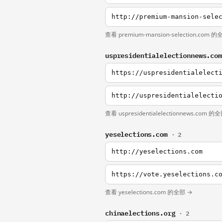
http://premium-mansion-sele
查看 premium-mansion-selection.com 
uspresidentialelectionnews.co
https://uspresidentialelect
http://uspresidentialelecti
查看 uspresidentialelectionnews.com 的
yeselections.com
· 2
http://yeselections.com
https://vote.yeselections.c
查看 yeselections.com 的全部 →
chinaelections.org
· 2