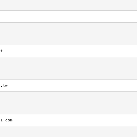
et
v.tw
01.com