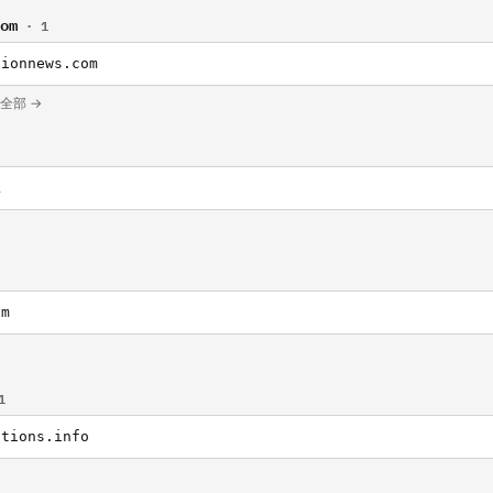
com
· 1
tionnews.com
 的全部 →
k
om
1
ctions.info