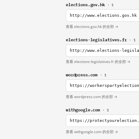
elections.gov.hk
· 1
http://www.elections.gov.hk
查看 elections.gov.hk 的全部 →
elections-legislatives.fr
· 1
http://www.elections-legisl
查看 elections-legislatives.fr 的全部 →
wordpress.com
· 1
https://workerspartyelectio
查看 wordpress.com 的全部 →
withgoogle.com
· 1
https://protectyourelection
查看 withgoogle.com 的全部 →