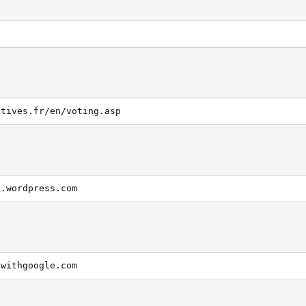
atives.fr/en/voting.asp
n.wordpress.com
.withgoogle.com