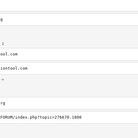
rg
 2
tool.com
tiontool.com
 →
org
/FORUM/index.php?topic=276670.1800