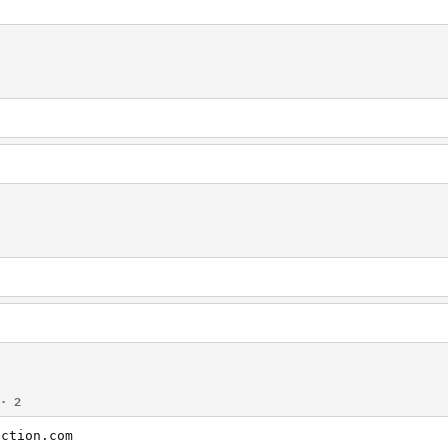
p
· 2
ection.com