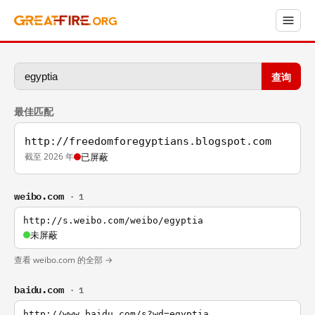
查询
最佳匹配
http://freedomforegyptians.blogspot.com
截至 2026 年
已屏蔽
weibo.com
· 1
http://s.weibo.com/weibo/egyptia
未屏蔽
查看 weibo.com 的全部 →
baidu.com
· 1
http://www.baidu.com/s?wd=egyptia