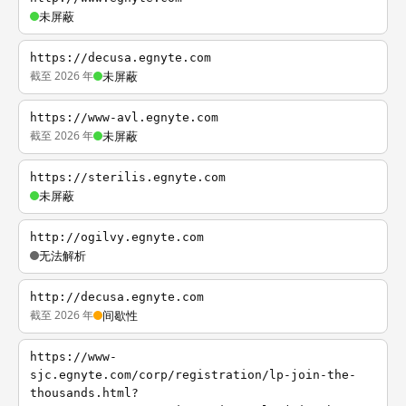
未屏蔽
https://decusa.egnyte.com
截至 2026 年
未屏蔽
https://www-avl.egnyte.com
截至 2026 年
未屏蔽
https://sterilis.egnyte.com
未屏蔽
http://ogilvy.egnyte.com
无法解析
http://decusa.egnyte.com
截至 2026 年
间歇性
https://www-
sjc.egnyte.com/corp/registration/lp-join-the-
thousands.html?