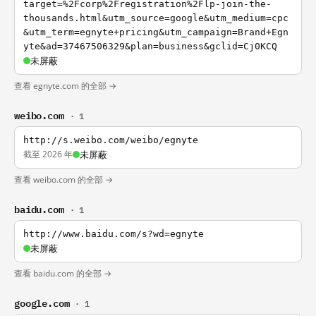
target=%2Fcorp%2Fregistration%2Flp-join-the-
thousands.html&utm_source=google&utm_medium=cpc
&utm_term=egnyte+pricing&utm_campaign=Brand+Egn
yte&ad=37467506329&plan=business&gclid=Cj0KCQ
未屏蔽
查看 egnyte.com 的全部 →
weibo.com
· 1
http://s.weibo.com/weibo/egnyte
截至 2026 年
未屏蔽
查看 weibo.com 的全部 →
baidu.com
· 1
http://www.baidu.com/s?wd=egnyte
未屏蔽
查看 baidu.com 的全部 →
google.com
· 1