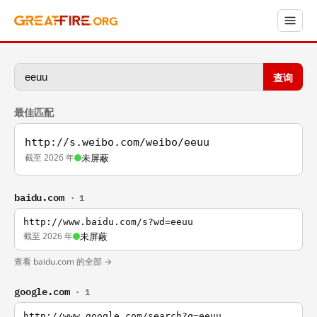
查询
最佳匹配
http://s.weibo.com/weibo/eeuu
截至 2026 年
未屏蔽
baidu.com
· 1
http://www.baidu.com/s?wd=eeuu
截至 2026 年
未屏蔽
查看 baidu.com 的全部 →
google.com
· 1
http://www.google.com/search?q=eeuu