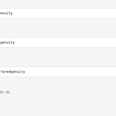
genuity
dgenuity
h?q=edgenuity
页面一致。