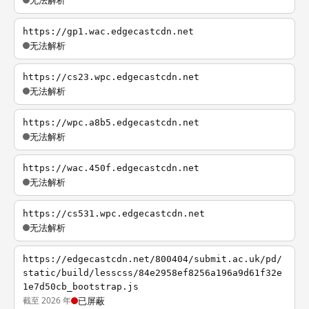
无法解析
https://gp1.wac.edgecastcdn.net
无法解析
https://cs23.wpc.edgecastcdn.net
无法解析
https://wpc.a8b5.edgecastcdn.net
无法解析
https://wac.450f.edgecastcdn.net
无法解析
https://cs531.wpc.edgecastcdn.net
无法解析
https://edgecastcdn.net/800404/submit.ac.uk/pd/
static/build/lesscss/84e2958ef8256a196a9d61f32e
1e7d50cb_bootstrap.js
截至 2026 年
已屏蔽