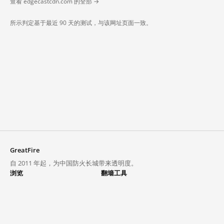
查看 edgecastcdn.com 的全部 →
所示判定基于最近 90 天的测试，与该网址页面一致。
GreatFire
自 2011 年起，为中国防火长城带来透明度。
浏览
翻墙工具
封锁列表
VPN 与代理
探索
翻墙中心
趋势
GreatFireVPN
热门网站在中国大陆的访问状况