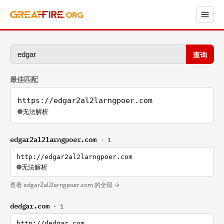
查询
最佳匹配
https://edgar2al2larngpoer.com
无法解析
edgar2al2larngpoer.com
· 1
http://edgar2al2larngpoer.com
无法解析
查看 edgar2al2larngpoer.com 的全部 →
dedgar.com
· 1
http://dedgar.com