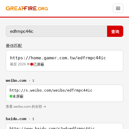
查询
最佳匹配
https://home.gamer.com.tw/edfrmpc44ic
截至 2026 年
已屏蔽
weibo.com
· 1
http://s.weibo.com/weibo/edfrmpc44ic
未屏蔽
查看 weibo.com 的全部 →
baidu.com
· 1
http://www.baidu.com/s?wd=edfrmpc44ic