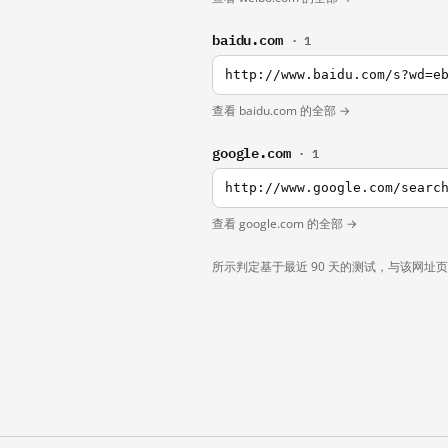
baidu.com
· 1
http://www.baidu.com/s?wd=e
查看 baidu.com 的全部 →
google.com
· 1
http://www.google.com/searc
查看 google.com 的全部 →
所示判定基于最近 90 天的测试，与该网址