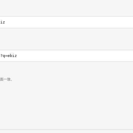
biz
h?q=ebiz
页面一致。