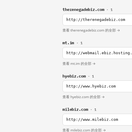
therenegadebiz.com
· 1
http://therenegadebiz.com
查看 therenegadebiz.com 的全部 →
mt.im
· 1
http://webmail.ebiz.hosting
查看 mt.im 的全部 →
hyebiz.com
· 1
http://www.hyebiz.com
查看 hyebiz.com 的全部 →
milebiz.com
· 1
http://www.milebiz.com
查看 milebiz.com 的全部 →