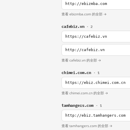
http://ebizmba.com
查看 ebizmba.com 的全部 →
cafebiz.vn
· 2
https://cafebiz.vn
http://cafebiz.vn
查看 cafebiz.vn 的全部 →
chimei.com.cn
· 1
https://ebiz.chimei.com.cn
查看 chimei.com.cn 的全部 →
tamhangers.com
· 1
http://ebiz.tamhangers.com
查看 tamhangers.com 的全部 →