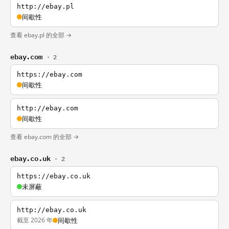
http://ebay.pl
间歇性
查看 ebay.pl 的全部 →
ebay.com
· 2
https://ebay.com
间歇性
http://ebay.com
间歇性
查看 ebay.com 的全部 →
ebay.co.uk
· 2
https://ebay.co.uk
未屏蔽
http://ebay.co.uk
截至 2026 年
间歇性