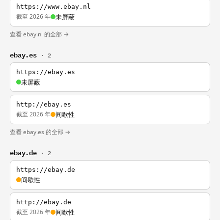
https://www.ebay.nl
截至 2026 年
未屏蔽
查看 ebay.nl 的全部 →
ebay.es
· 2
https://ebay.es
未屏蔽
http://ebay.es
截至 2026 年
间歇性
查看 ebay.es 的全部 →
ebay.de
· 2
https://ebay.de
间歇性
http://ebay.de
截至 2026 年
间歇性