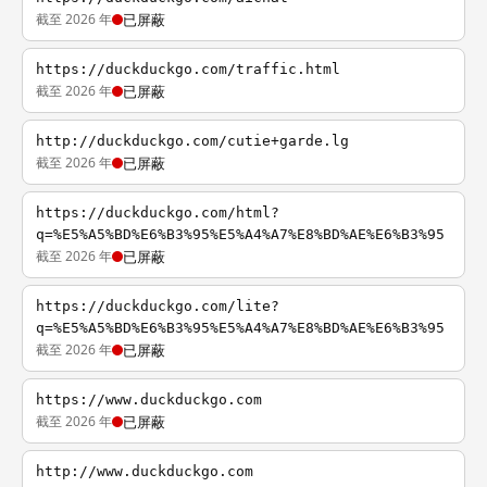
截至 2026 年
已屏蔽
https://duckduckgo.com/traffic.html
截至 2026 年
已屏蔽
http://duckduckgo.com/cutie+garde.lg
截至 2026 年
已屏蔽
https://duckduckgo.com/html?
q=%E5%A5%BD%E6%B3%95%E5%A4%A7%E8%BD%AE%E6%B3%95
截至 2026 年
已屏蔽
https://duckduckgo.com/lite?
q=%E5%A5%BD%E6%B3%95%E5%A4%A7%E8%BD%AE%E6%B3%95
截至 2026 年
已屏蔽
https://www.duckduckgo.com
截至 2026 年
已屏蔽
http://www.duckduckgo.com