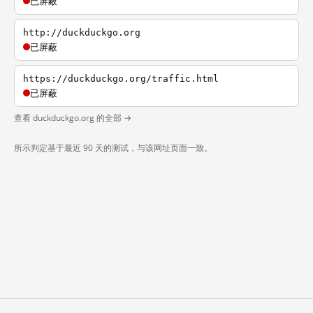
已屏蔽
http://duckduckgo.org
已屏蔽
https://duckduckgo.org/traffic.html
已屏蔽
查看 duckduckgo.org 的全部 →
所示判定基于最近 90 天的测试，与该网址页面一致。