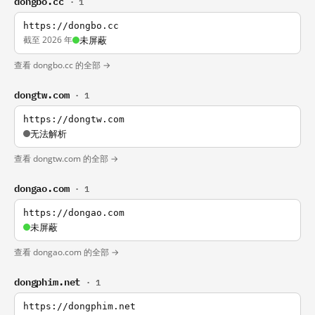
dongbo.cc
· 1
https://dongbo.cc
截至 2026 年
未屏蔽
查看 dongbo.cc 的全部 →
dongtw.com
· 1
https://dongtw.com
无法解析
查看 dongtw.com 的全部 →
dongao.com
· 1
https://dongao.com
未屏蔽
查看 dongao.com 的全部 →
dongphim.net
· 1
https://dongphim.net