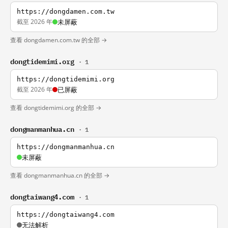
https://dongdamen.com.tw
截至 2026 年
未屏蔽
查看 dongdamen.com.tw 的全部 →
dongtidemimi.org
· 1
https://dongtidemimi.org
截至 2026 年
已屏蔽
查看 dongtidemimi.org 的全部 →
dongmanmanhua.cn
· 1
https://dongmanmanhua.cn
未屏蔽
查看 dongmanmanhua.cn 的全部 →
dongtaiwang4.com
· 1
https://dongtaiwang4.com
无法解析