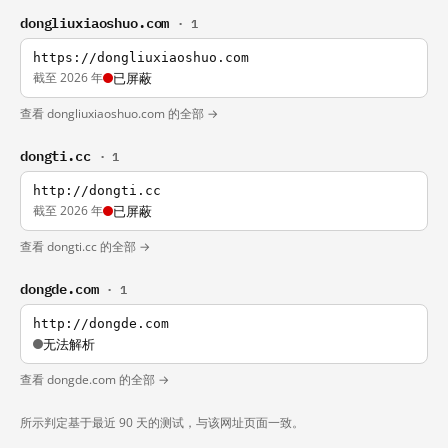
dongliuxiaoshuo.com
· 1
https://dongliuxiaoshuo.com
截至 2026 年
已屏蔽
查看 dongliuxiaoshuo.com 的全部 →
dongti.cc
· 1
http://dongti.cc
截至 2026 年
已屏蔽
查看 dongti.cc 的全部 →
dongde.com
· 1
http://dongde.com
无法解析
查看 dongde.com 的全部 →
所示判定基于最近 90 天的测试，与该网址页面一致。