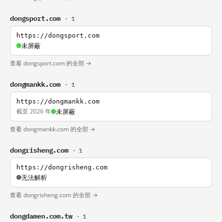
dongsport.com
· 1
https://dongsport.com
未屏蔽
查看 dongsport.com 的全部 →
dongmankk.com
· 1
https://dongmankk.com
截至 2026 年
未屏蔽
查看 dongmankk.com 的全部 →
dongrisheng.com
· 1
https://dongrisheng.com
无法解析
查看 dongrisheng.com 的全部 →
dongdamen.com.tw
· 1