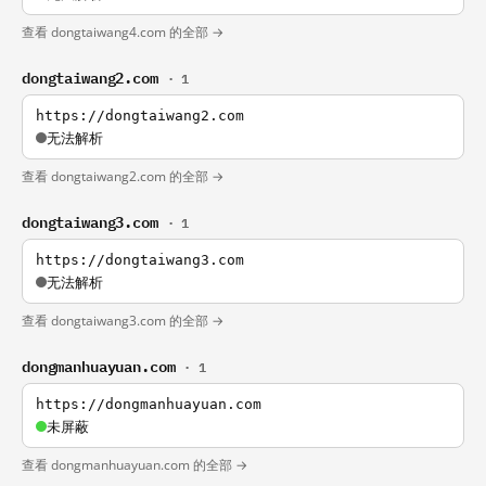
查看 dongtaiwang4.com 的全部 →
dongtaiwang2.com
· 1
https://dongtaiwang2.com
无法解析
查看 dongtaiwang2.com 的全部 →
dongtaiwang3.com
· 1
https://dongtaiwang3.com
无法解析
查看 dongtaiwang3.com 的全部 →
dongmanhuayuan.com
· 1
https://dongmanhuayuan.com
未屏蔽
查看 dongmanhuayuan.com 的全部 →