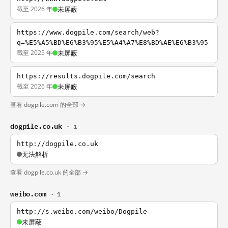
截至 2026 年
未屏蔽
https://www.dogpile.com/search/web?
q=%E5%A5%BD%E6%B3%95%E5%A4%A7%E8%BD%AE%E6%B3%95
截至 2025 年
未屏蔽
https://results.dogpile.com/search
截至 2026 年
未屏蔽
查看 dogpile.com 的全部 →
dogpile.co.uk
· 1
http://dogpile.co.uk
无法解析
查看 dogpile.co.uk 的全部 →
weibo.com
· 1
http://s.weibo.com/weibo/Dogpile
未屏蔽