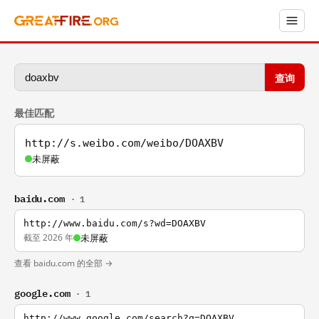
查询
最佳匹配
http://s.weibo.com/weibo/DOAXBV
未屏蔽
baidu.com
· 1
http://www.baidu.com/s?wd=DOAXBV
截至 2026 年
未屏蔽
查看 baidu.com 的全部 →
google.com
· 1
http://www.google.com/search?q=DOAXBV