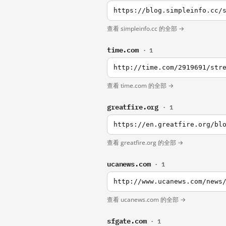
查看 simpleinfo.cc 的全部 →
time.com
· 1
查看 time.com 的全部 →
greatfire.org
· 1
https://en.greatfire.org/bl
查看 greatfire.org 的全部 →
ucanews.com
· 1
http://www.ucanews.com/news
查看 ucanews.com 的全部 →
sfgate.com
· 1