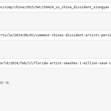
en/simp/china/2015/04/150424_us_china_dissident_xiongyan
页面一致。