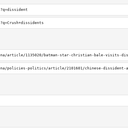
h?q=dissident
h?q=Crush+dissidents