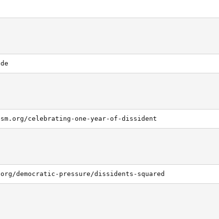
g
.de
ism.org/celebrating-one-year-of-dissident
.org/democratic-pressure/dissidents-squared