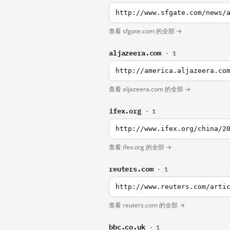
http://www.sfgate.com/news/
查看 sfgate.com 的全部 →
aljazeera.com
· 1
http://america.aljazeera.co
查看 aljazeera.com 的全部 →
ifex.org
· 1
http://www.ifex.org/china/2
查看 ifex.org 的全部 →
reuters.com
· 1
http://www.reuters.com/arti
查看 reuters.com 的全部 →
bbc.co.uk
· 1