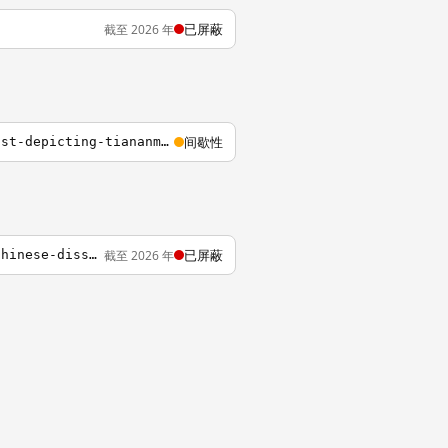
已屏蔽
截至 2026 年
间歇性
http://www.sbs.com.au/news/article/2014/06/01/comment-chinas-dissident-artists-persist-depicting-tiananmen
已屏蔽
截至 2026 年
http://www.theguardian.com/world/2014/feb/17/florida-artist-smashes-1-million-vase-chinese-dissident-artist-ai-weiwei