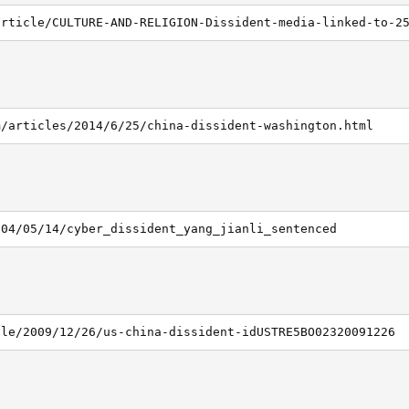
article/CULTURE-AND-RELIGION-Dissident-media-linked-to-2
m/articles/2014/6/25/china-dissident-washington.html
004/05/14/cyber_dissident_yang_jianli_sentenced
cle/2009/12/26/us-china-dissident-idUSTRE5BO02320091226