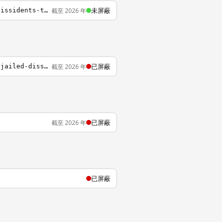
未屏蔽
截至 2026 年
https://blog.simpleinfo.cc/shasha77/operation-fox-hunt-how-china-pressure-overseas-dissidents-to-turn-themselves-in
已屏蔽
截至 2026 年
http://time.com/2919691/street-fight-congress-renames-road-by-chinese-embassy-after-jailed-dissident
已屏蔽
截至 2026 年
已屏蔽