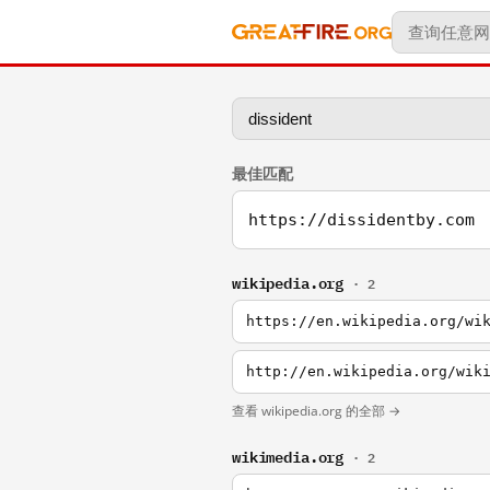
最佳匹配
https://dissidentby.com
wikipedia.org
· 2
https://en.wikipedia.org/wi
http://en.wikipedia.org/wik
查看 wikipedia.org 的全部 →
wikimedia.org
· 2