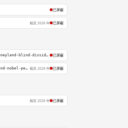
已屏蔽
已屏蔽
截至 2026 年
已屏蔽
http://www.scmp.com/news/china/article/1135020/batman-star-christian-bale-visits-disneyland-blind-dissident-chen
已屏蔽
截至 2026 年
http://www.scmp.com/news/china/policies-politics/article/2101601/chinese-dissident-and-nobel-peace-prize-winner-liu
已屏蔽
截至 2026 年