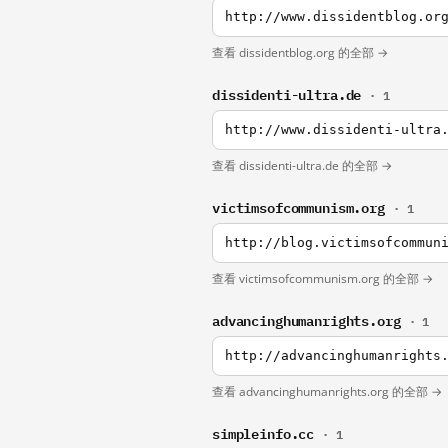
http://www.dissidentblog.or
查看 dissidentblog.org 的全部 →
dissidenti-ultra.de
· 1
http://www.dissidenti-ultra
查看 dissidenti-ultra.de 的全部 →
victimsofcommunism.org
· 1
http://blog.victimsofcommun
查看 victimsofcommunism.org 的全部 →
advancinghumanrights.org
· 1
http://advancinghumanrights
查看 advancinghumanrights.org 的全部 →
simpleinfo.cc
· 1