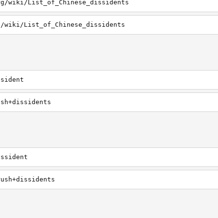
rg/wiki/List_of_Chinese_dissidents
g/wiki/List_of_Chinese_dissidents
ssident
ush+dissidents
issident
rush+dissidents