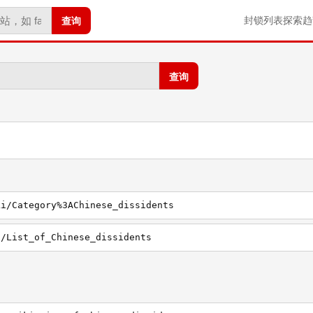
查询
封锁列表
探索
趋
查询
ki/Category%3AChinese_dissidents
i/List_of_Chinese_dissidents