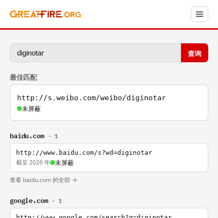
查询
最佳匹配
http://s.weibo.com/weibo/diginotar
未屏蔽
baidu.com
· 1
http://www.baidu.com/s?wd=diginotar
截至 2026 年
未屏蔽
查看 baidu.com 的全部 →
google.com
· 1
http://www.google.com/search?q=diginotar