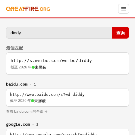
查询
最佳匹配
http://s.weibo.com/weibo/diddy
截至 2026 年
未屏蔽
baidu.com
· 1
http://www.baidu.com/s?wd=diddy
截至 2026 年
未屏蔽
查看 baidu.com 的全部 →
google.com
· 1
http://www.google.com/search?q=diddy