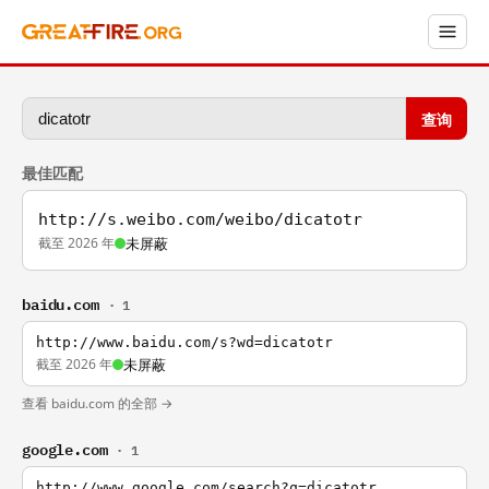
查询
最佳匹配
http://s.weibo.com/weibo/dicatotr
截至 2026 年
未屏蔽
baidu.com
· 1
http://www.baidu.com/s?wd=dicatotr
截至 2026 年
未屏蔽
查看 baidu.com 的全部 →
google.com
· 1
http://www.google.com/search?q=dicatotr