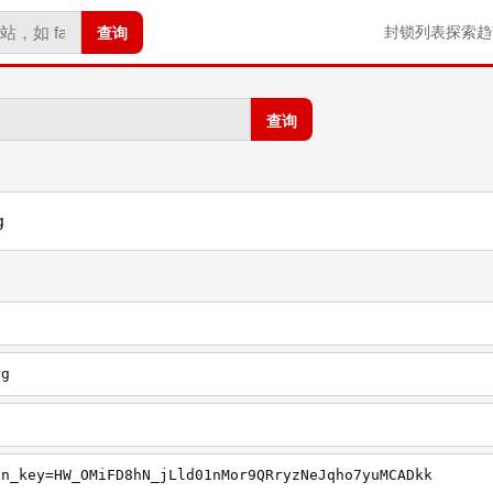
查询
封锁列表
探索
趋
查询
g
rg
g
on_key=HW_OMiFD8hN_jLld01nMor9QRryzNeJqho7yuMCADkk