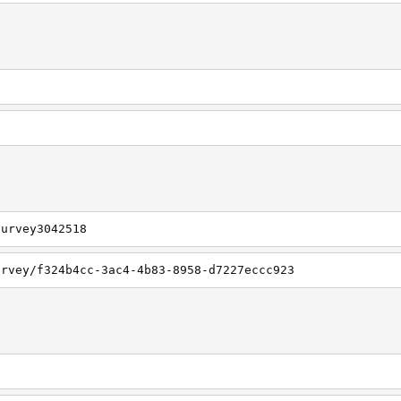
survey3042518
urvey/f324b4cc-3ac4-4b83-8958-d7227eccc923