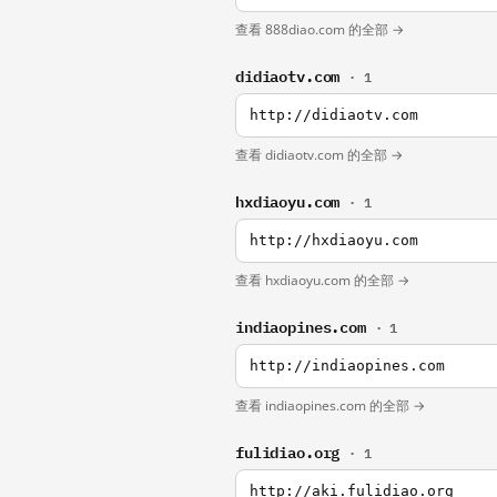
查看 888diao.com 的全部 →
didiaotv.com
· 1
http://didiaotv.com
查看 didiaotv.com 的全部 →
hxdiaoyu.com
· 1
http://hxdiaoyu.com
查看 hxdiaoyu.com 的全部 →
indiaopines.com
· 1
http://indiaopines.com
查看 indiaopines.com 的全部 →
fulidiao.org
· 1
http://aki.fulidiao.org