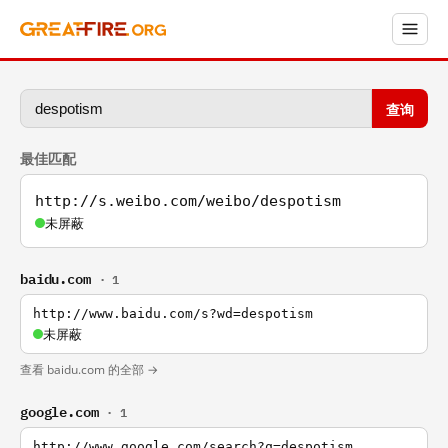
查询
最佳匹配
http://s.weibo.com/weibo/despotism
未屏蔽
baidu.com
· 1
http://www.baidu.com/s?wd=despotism
未屏蔽
查看 baidu.com 的全部 →
google.com
· 1
http://www.google.com/search?q=despotism