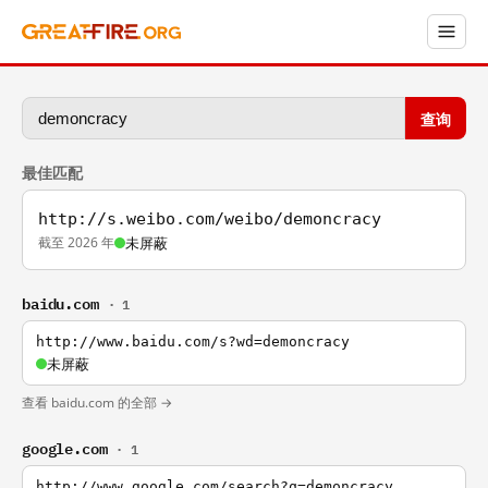
查询
最佳匹配
http://s.weibo.com/weibo/demoncracy
截至 2026 年
未屏蔽
baidu.com
· 1
http://www.baidu.com/s?wd=demoncracy
未屏蔽
查看 baidu.com 的全部 →
google.com
· 1
http://www.google.com/search?q=demoncracy