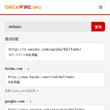
查询
最佳匹配
http://s.weibo.com/weibo/Delfador
截至 2026 年
未屏蔽
baidu.com
· 1
http://www.baidu.com/s?wd=Delfador
未屏蔽
查看 baidu.com 的全部 →
google.com
· 1
http://www.google.com/search?q=Delfador