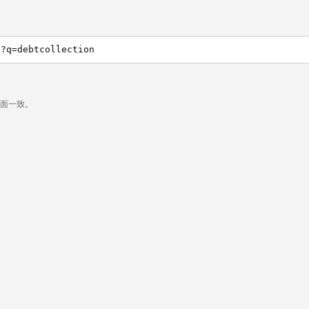
h?q=debtcollection
页面一致。