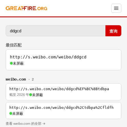
查询
最佳匹配
http://s.weibo.com/weibo/ddgcd
未屏蔽
weibo.com
· 2
http://s.weibo.com/weibo/ddgcd%EF%BC%8Btdbpa
截至 2026 年
未屏蔽
http://s.weibo.com/weibo/ddgcd%2Ctdbpa%2Cfldfh
未屏蔽
查看 weibo.com 的全部 →