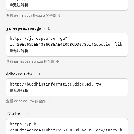
无法解析
查看 xn--lindbck-9wa.se 的全部 →
jamespearson.ga
· 1
https://jamespearson.ga?
id=20E665DEB438668EAE410DBCDD073514&section=lib
无法解析
查看 jamespearson.ga 的全部 →
ddbc.edu.tw
· 1
http://buddhistinformatics.ddbc.edu.tw
无法解析
查看 ddbc.edu.tw 的全部 →
r2.dev
· 1
https://pub-
2e00dfa4dbca4310bef155633038d3ac.r2.dev/index.h