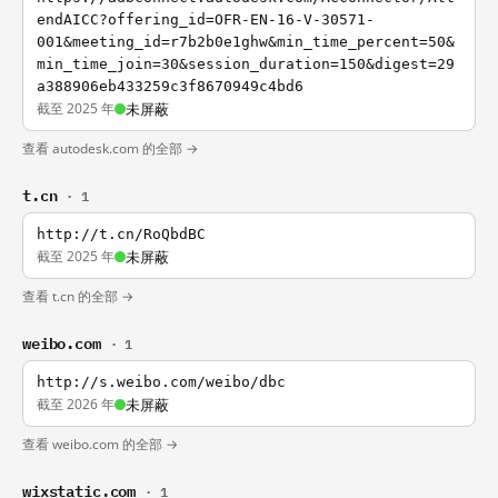
endAICC?offering_id=OFR-EN-16-V-30571-
001&meeting_id=r7b2b0e1ghw&min_time_percent=50&
min_time_join=30&session_duration=150&digest=29
a388906eb433259c3f8670949c4bd6
截至 2025 年
未屏蔽
查看 autodesk.com 的全部 →
t.cn
· 1
http://t.cn/RoQbdBC
截至 2025 年
未屏蔽
查看 t.cn 的全部 →
weibo.com
· 1
http://s.weibo.com/weibo/dbc
截至 2026 年
未屏蔽
查看 weibo.com 的全部 →
wixstatic.com
· 1