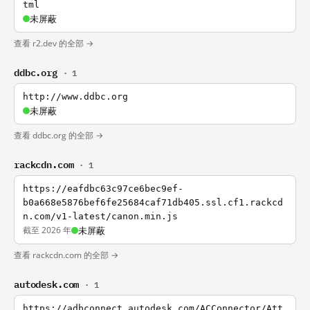
tml
未屏蔽
查看 r2.dev 的全部 →
ddbc.org
· 1
http://www.ddbc.org
未屏蔽
查看 ddbc.org 的全部 →
rackcdn.com
· 1
https://eafdbc63c97ce6bec9ef-
b0a668e5876bef6fe25684caf71db405.ssl.cf1.rackcd
n.com/v1-latest/canon.min.js
截至 2026 年
未屏蔽
查看 rackcdn.com 的全部 →
autodesk.com
· 1
https://adbconnect.autodesk.com/ACConnector/Att