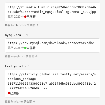
http://25.media.tumblr.com/82dbedbc6c30d02c8a4b
e120def49567/tumblr_mgsj98f5ul1qg2nmmo1_400.jpg
截至 2025 年
已屏蔽
查看 tumblr.com 的全部 →
mysql.com
· 1
https://dev.mysql.com/downloads/connector/odbc
截至 2026 年
未屏蔽
查看 mysql.com 的全部 →
fastly.net
· 1
https://staticly.global.ssl.fastly.net/assets/s
essions_package-
6307115b655f336b268e7fa990f5dbc585cbc8959781cf2
d29723d284db26b89.css
已屏蔽
查看 fastly.net 的全部 →