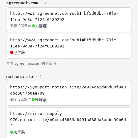
sgreennet.com
· 2
http://ww1.sgreennet.com?sub1=bf5d9dbc-79fe-
11ee-9c3e-7f24f0189292
截至 2025 年
未屏蔽
http://www.sgreennet.com?sub1=bf5d9dbc-79fe-
11ee-9c3e-7f24f0189292
已屏蔽
查看 sgreennet.com 的全部 →
notion.site
· 2
https://iyouport.notion.site/2e934ca2d46d80f8a3
dbc5047b0ae709
截至 2026 年
未屏蔽
https://mirror-supply-
970.notion.site/b9cc446653a6491a888da3adbc39b6d
3
未屏蔽