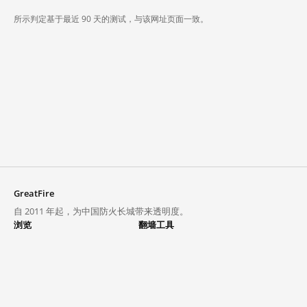
所示判定基于最近 90 天的测试，与该网址页面一致。
GreatFire
自 2011 年起，为中国防火长城带来透明度。
浏览
翻墙工具
封锁列表
VPN 与代理
探索
翻墙中心
趋势
GreatFireVPN
热门网站在中国大陆的访问状况
数据与 API