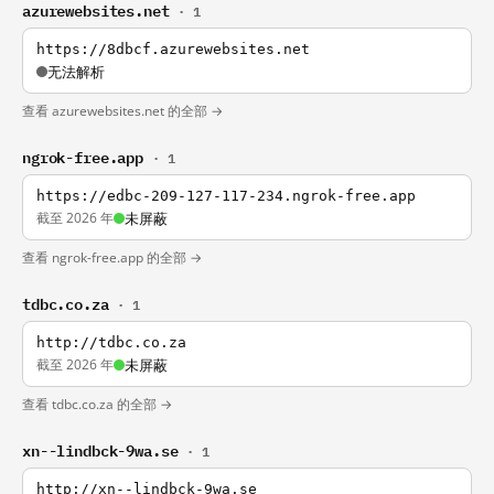
azurewebsites.net
· 1
https://8dbcf.azurewebsites.net
无法解析
查看 azurewebsites.net 的全部 →
ngrok-free.app
· 1
https://edbc-209-127-117-234.ngrok-free.app
截至 2026 年
未屏蔽
查看 ngrok-free.app 的全部 →
tdbc.co.za
· 1
http://tdbc.co.za
截至 2026 年
未屏蔽
查看 tdbc.co.za 的全部 →
xn--lindbck-9wa.se
· 1
http://xn--lindbck-9wa.se