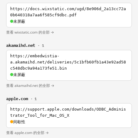
https://docs.wixstatic.com/ugd/8e906d_2a13cc72a
0b640318a7aa6f585cf9dbc.pdf
未屏蔽
查看 wixstatic.com 的全部 →
akamaihd.net
· 1
https://embedwistia-
a.akamaihd.net/deliveries/5c1bfb60fb1a43e92ad58
c548dbc9a94a173fe51.bin
未屏蔽
查看 akamaihd.net 的全部 →
apple.com
· 1
http://support.apple.com/downloads/ODBC_Adminis
trator_Tool_for_Mac_OS_X
间歇性
查看 apple.com 的全部 →