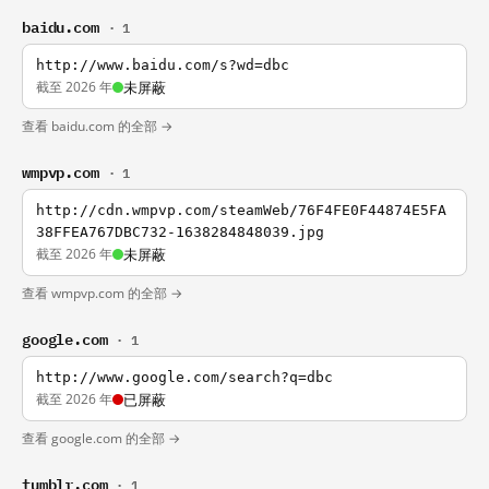
baidu.com
· 1
http://www.baidu.com/s?wd=dbc
截至 2026 年
未屏蔽
查看 baidu.com 的全部 →
wmpvp.com
· 1
http://cdn.wmpvp.com/steamWeb/76F4FE0F44874E5FA
38FFEA767DBC732-1638284848039.jpg
截至 2026 年
未屏蔽
查看 wmpvp.com 的全部 →
google.com
· 1
http://www.google.com/search?q=dbc
截至 2026 年
已屏蔽
查看 google.com 的全部 →
tumblr.com
· 1