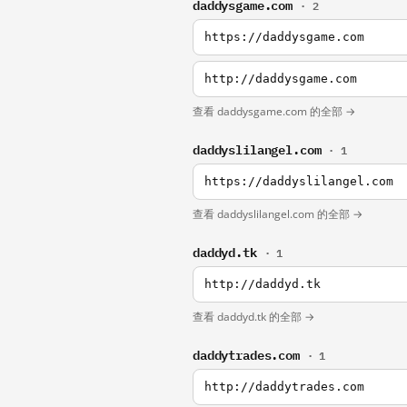
daddysgame.com
· 2
https://daddysgame.com
http://daddysgame.com
查看 daddysgame.com 的全部 →
daddyslilangel.com
· 1
https://daddyslilangel.com
查看 daddyslilangel.com 的全部 →
daddyd.tk
· 1
http://daddyd.tk
查看 daddyd.tk 的全部 →
daddytrades.com
· 1
http://daddytrades.com