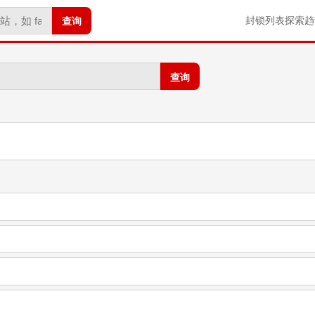
查询
封锁列表
探索
趋
查询