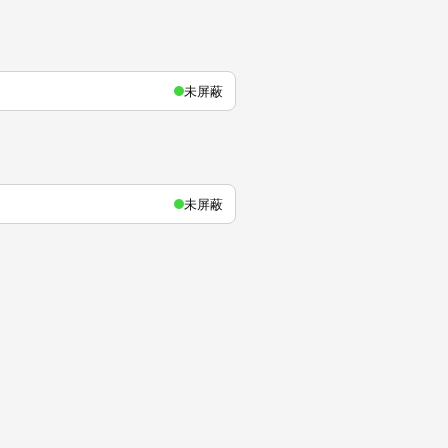
未屏蔽
未屏蔽