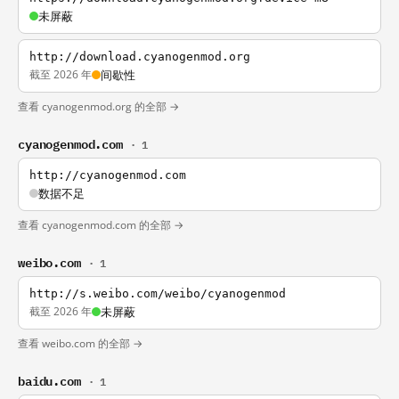
未屏蔽
http://download.cyanogenmod.org
截至 2026 年
间歇性
查看 cyanogenmod.org 的全部 →
cyanogenmod.com
· 1
http://cyanogenmod.com
数据不足
查看 cyanogenmod.com 的全部 →
weibo.com
· 1
http://s.weibo.com/weibo/cyanogenmod
截至 2026 年
未屏蔽
查看 weibo.com 的全部 →
baidu.com
· 1