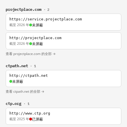
projectplace.com
· 2
https://service.projectplace.com
截至 2026 年
未屏蔽
http://projectplace.com
截至 2026 年
未屏蔽
查看 projectplace.com 的全部 →
ctpath.net
· 1
http://ctpath.net
未屏蔽
查看 ctpath.net 的全部 →
ctp.org
· 1
http://www.ctp.org
截至 2025 年
已屏蔽