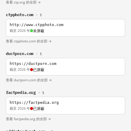
查看 ctp.org 的全部 →
ctpphoto.com
· 1
http://www.ctpphoto.com
截至 2026 年
未屏蔽
查看 ctpphoto.com 的全部 →
ductporn.com
· 1
https://ductporn.com
截至 2026 年
已屏蔽
查看 ductporn.com 的全部 →
factpedia.org
· 1
https://factpedia.org
截至 2026 年
已屏蔽
查看 factpedia.org 的全部 →
addictpodcast.com