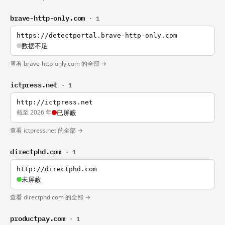
brave-http-only.com
· 1
https://detectportal.brave-http-only.com
数据不足
查看 brave-http-only.com 的全部 →
ictpress.net
· 1
http://ictpress.net
截至 2026 年
已屏蔽
查看 ictpress.net 的全部 →
directphd.com
· 1
http://directphd.com
未屏蔽
查看 directphd.com 的全部 →
productpay.com
· 1