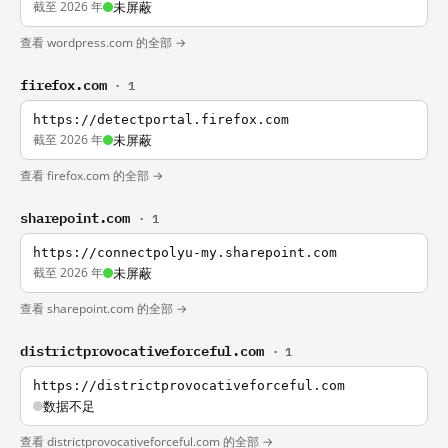
截至 2026 年
未屏蔽
查看 wordpress.com 的全部 →
firefox.com
· 1
https://detectportal.firefox.com
截至 2026 年
未屏蔽
查看 firefox.com 的全部 →
sharepoint.com
· 1
https://connectpolyu-my.sharepoint.com
截至 2026 年
未屏蔽
查看 sharepoint.com 的全部 →
districtprovocativeforceful.com
· 1
https://districtprovocativeforceful.com
数据不足
查看 districtprovocativeforceful.com 的全部 →