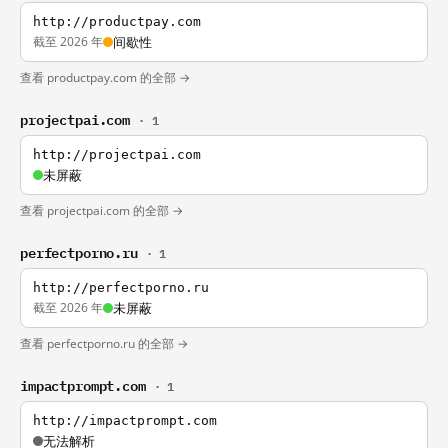
http://productpay.com
截至 2026 年
间歇性
查看 productpay.com 的全部 →
projectpai.com
· 1
http://projectpai.com
未屏蔽
查看 projectpai.com 的全部 →
perfectporno.ru
· 1
http://perfectporno.ru
截至 2026 年
未屏蔽
查看 perfectporno.ru 的全部 →
impactprompt.com
· 1
http://impactprompt.com
无法解析