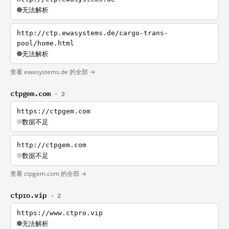
无法解析
http://ctp.ewasystems.de/cargo-trans-
pool/home.html
无法解析
查看 ewasystems.de 的全部 →
ctpgem.com
· 2
https://ctpgem.com
数据不足
http://ctpgem.com
数据不足
查看 ctpgem.com 的全部 →
ctpro.vip
· 2
https://www.ctpro.vip
无法解析