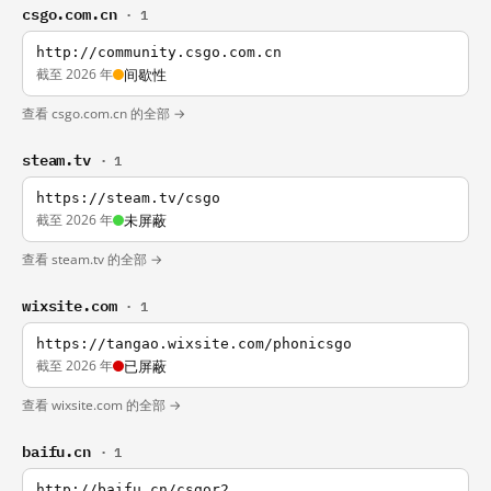
csgo.com.cn
· 1
http://community.csgo.com.cn
截至 2026 年
间歇性
查看 csgo.com.cn 的全部 →
steam.tv
· 1
https://steam.tv/csgo
截至 2026 年
未屏蔽
查看 steam.tv 的全部 →
wixsite.com
· 1
https://tangao.wixsite.com/phonicsgo
截至 2026 年
已屏蔽
查看 wixsite.com 的全部 →
baifu.cn
· 1
http://baifu.cn/csgor2