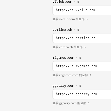
v7club.com
· 1
http://cs.v7club.com
查看 v7club.com 的全部 →
certina.ch
· 1
http://cs.certina.ch
查看 certina.ch 的全部 →
r2games.com
· 1
http://Cs.r2games.com
查看 r2games.com 的全部 →
ggcarry.com
· 1
http://cs.ggcarry.com
查看 ggcarry.com 的全部 →