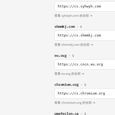
https://cs.syhwyh.com
查看 syhwyh.com 的全部 →
shmmkj.com
· 1
https://cs.shmmkj.com
查看 shmmkj.com 的全部 →
eu.org
· 1
https://cs.cncn.eu.org
查看 eu.org 的全部 →
chromium.org
· 1
https://cs.chromium.org
查看 chromium.org 的全部 →
uwaterloo.ca
· 1