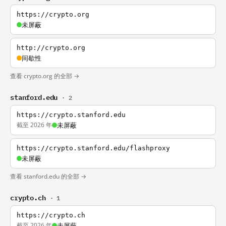
https://crypto.org
未屏蔽
http://crypto.org
间歇性
查看 crypto.org 的全部 →
stanford.edu
· 2
https://crypto.stanford.edu
截至 2026 年
未屏蔽
https://crypto.stanford.edu/flashproxy
未屏蔽
查看 stanford.edu 的全部 →
crypto.ch
· 1
https://crypto.ch
截至 2026 年
未屏蔽