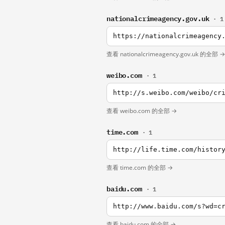
nationalcrimeagency.gov.uk
· 1
https://nationalcrimeagency
查看 nationalcrimeagency.gov.uk 的全部 →
weibo.com
· 1
http://s.weibo.com/weibo/cr
查看 weibo.com 的全部 →
time.com
· 1
http://life.time.com/histor
查看 time.com 的全部 →
baidu.com
· 1
http://www.baidu.com/s?wd=c
查看 baidu.com 的全部 →