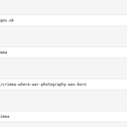
.gov.uk
imea
y/crimea-where-war-photography-was-born
rimea