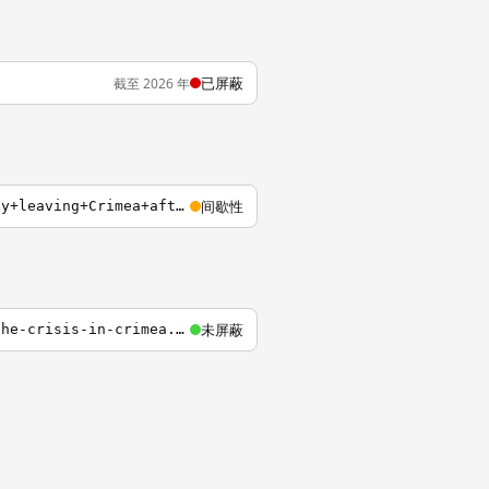
已屏蔽
截至 2026 年
间歇性
http://m.cnn.com/primary/cnnd_videoarticle?category=cnnd_topvideo&Headline=U.N.+envoy+leaving+Crimea+after+threat&newsItemId=world%2F2014%2F03%2F05%2Fnr-coren-u-n-envoy-threatened-by-armed-men-ukraine.cnn&Image=http%3A%2F%2Fi2.cdn.turner.com%2Fcnn%2Fdam%2
未屏蔽
http://www.chinasmack.com/2014/stories/netizens-compares-lost-chinese-territory-to-the-crisis-in-crimea.html