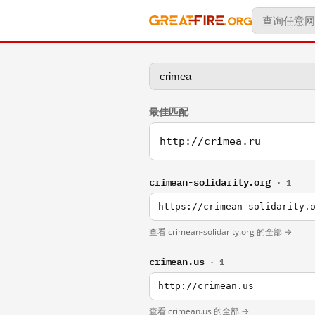
最佳匹配
http://crimea.ru
crimean-solidarity.org
· 1
https://crimean-solidarity.
查看 crimean-solidarity.org 的全部 →
crimean.us
· 1
http://crimean.us
查看 crimean.us 的全部 →