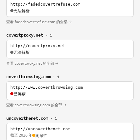
http://fadedcovertrefuse.com
无法解析
查看 fadedcovertrefuse.com 的全部 →
covertproxy.net
· 1
http://covertproxy.net
无法解析
查看 covertproxy.net 的全部 →
covertbrowsing.com
· 1
http://www.covertbrowsing.com
已屏蔽
查看 covertbrowsing.com 的全部 →
uncoverthenet.com
· 1
http://uncoverthenet.com
截至 2026 年
间歇性