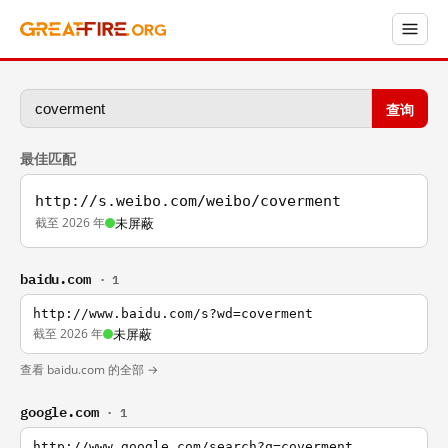
查询
最佳匹配
http://s.weibo.com/weibo/coverment
截至 2026 年
未屏蔽
baidu.com
· 1
http://www.baidu.com/s?wd=coverment
截至 2026 年
未屏蔽
查看 baidu.com 的全部 →
google.com
· 1
http://www.google.com/search?q=coverment