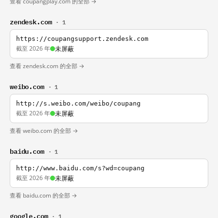
查看 coupangplay.com 的全部 →
zendesk.com
· 1
https://coupangsupport.zendesk.com
截至 2026 年
未屏蔽
查看 zendesk.com 的全部 →
weibo.com
· 1
http://s.weibo.com/weibo/coupang
截至 2026 年
未屏蔽
查看 weibo.com 的全部 →
baidu.com
· 1
http://www.baidu.com/s?wd=coupang
截至 2026 年
未屏蔽
查看 baidu.com 的全部 →
google.com
· 1