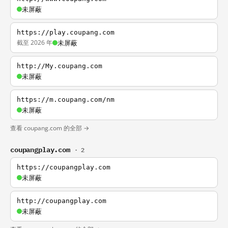
未屏蔽
https://play.coupang.com
截至 2026 年
未屏蔽
http://My.coupang.com
未屏蔽
https://m.coupang.com/nm
未屏蔽
查看 coupang.com 的全部 →
coupangplay.com
· 2
https://coupangplay.com
未屏蔽
http://coupangplay.com
未屏蔽