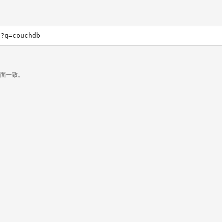
h?q=couchdb
页面一致。