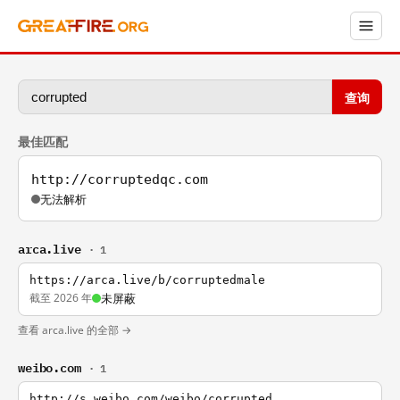
查询
最佳匹配
http://corruptedqc.com
无法解析
arca.live
· 1
https://arca.live/b/corruptedmale
截至 2026 年
未屏蔽
查看 arca.live 的全部 →
weibo.com
· 1
http://s.weibo.com/weibo/corrupted