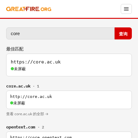
查询
最佳匹配
https://core.ac.uk
未屏蔽
core.ac.uk
· 1
http://core.ac.uk
未屏蔽
查看 core.ac.uk 的全部 →
opentext.com
· 2
https://core.opentext.com