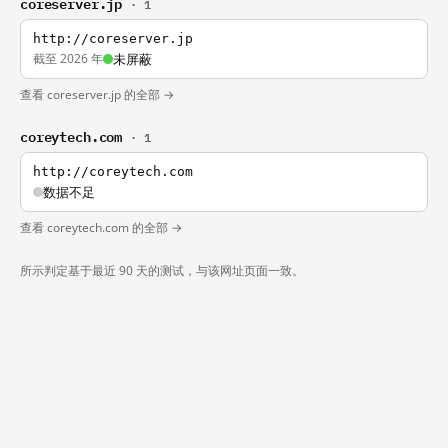
coreserver.jp
· 1
http://coreserver.jp
截至 2026 年
未屏蔽
查看 coreserver.jp 的全部 →
coreytech.com
· 1
http://coreytech.com
数据不足
查看 coreytech.com 的全部 →
所示判定基于最近 90 天的测试，与该网址页面一致。