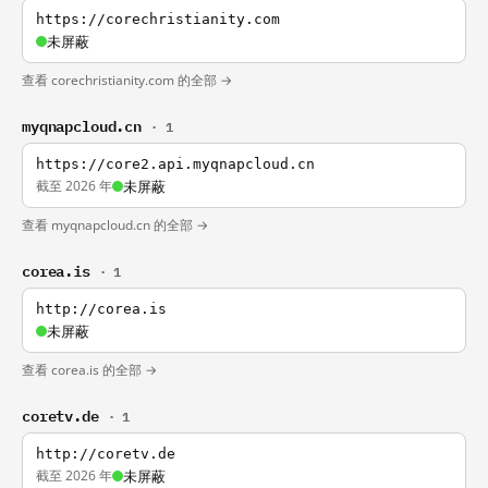
https://corechristianity.com
未屏蔽
查看 corechristianity.com 的全部 →
myqnapcloud.cn
· 1
https://core2.api.myqnapcloud.cn
截至 2026 年
未屏蔽
查看 myqnapcloud.cn 的全部 →
corea.is
· 1
http://corea.is
未屏蔽
查看 corea.is 的全部 →
coretv.de
· 1
http://coretv.de
截至 2026 年
未屏蔽