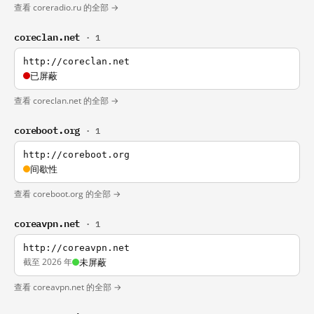
查看 coreradio.ru 的全部 →
coreclan.net
· 1
http://coreclan.net
已屏蔽
查看 coreclan.net 的全部 →
coreboot.org
· 1
http://coreboot.org
间歇性
查看 coreboot.org 的全部 →
coreavpn.net
· 1
http://coreavpn.net
截至 2026 年
未屏蔽
查看 coreavpn.net 的全部 →