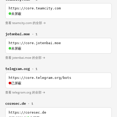
https://core.teamcity.com
未屏蔽
查看 teamcity.com 的全部 →
jotenbai.moe
· 1
https://core.jotenbai.moe
未屏蔽
查看 jotenbai.moe 的全部 →
telegram.org
· 1
https://core.telegram.org/bots
已屏蔽
查看 telegram.org 的全部 →
coresec.de
· 1
https://coresec.de