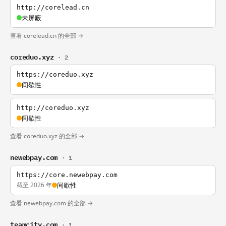
http://corelead.cn
未屏蔽
查看 corelead.cn 的全部 →
coreduo.xyz
· 2
https://coreduo.xyz
间歇性
http://coreduo.xyz
间歇性
查看 coreduo.xyz 的全部 →
newebpay.com
· 1
https://core.newebpay.com
截至 2026 年
间歇性
查看 newebpay.com 的全部 →
teamcity.com
· 1