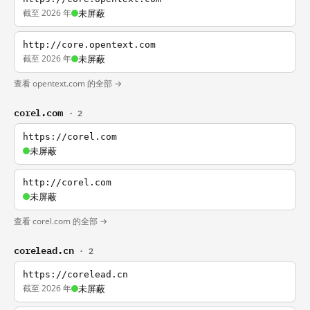
截至 2026 年
未屏蔽
http://core.opentext.com
截至 2026 年
未屏蔽
查看 opentext.com 的全部 →
corel.com
· 2
https://corel.com
未屏蔽
http://corel.com
未屏蔽
查看 corel.com 的全部 →
corelead.cn
· 2
https://corelead.cn
截至 2026 年
未屏蔽