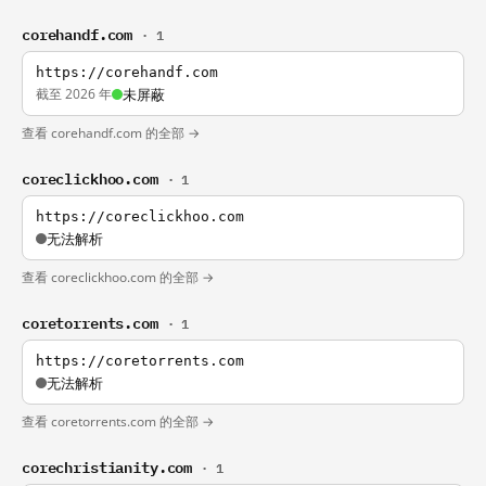
corehandf.com
· 1
https://corehandf.com
截至 2026 年
未屏蔽
查看 corehandf.com 的全部 →
coreclickhoo.com
· 1
https://coreclickhoo.com
无法解析
查看 coreclickhoo.com 的全部 →
coretorrents.com
· 1
https://coretorrents.com
无法解析
查看 coretorrents.com 的全部 →
corechristianity.com
· 1