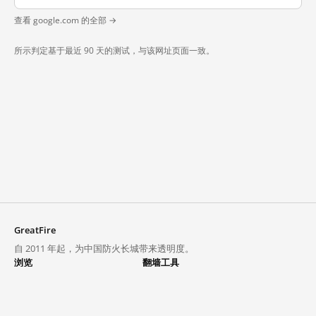
查看 google.com 的全部 →
所示判定基于最近 90 天的测试，与该网址页面一致。
GreatFire
自 2011 年起，为中国防火长城带来透明度。
浏览
翻墙工具
封锁列表
VPN 与代理
探索
翻墙中心
趋势
GreatFireVPN