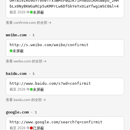
OMfA19iRU9UYr0neTrx3WMsFwQzK71PhwuoiKHsBByU_2MM
bLx0NyBKWGaRCp5uKMPrLw6DfGkYeYxOiaYfwgiWSC0&l=4
截至 2026 年
未屏蔽
查看 confirmit.com 的全部 →
weibo.com
· 1
http://s.weibo.com/weibo/confirmit
未屏蔽
查看 weibo.com 的全部 →
baidu.com
· 1
http://www.baidu.com/s?wd=confirmit
截至 2026 年
未屏蔽
查看 baidu.com 的全部 →
google.com
· 1
http://www.google.com/search?q=confirmit
截至 2026 年
已屏蔽