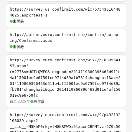
https://survey.us.confirmit.com/wix/5/p43616448
4025.aspx?test=1
未屏蔽
http://author.euro.confirmit.com/confirm/author
ing/Confirmit.aspx
未屏蔽
http://survey.euro.confirmit.com/wix7/p18395641
57.aspx?
r=277&s=UGTLQWFG&_ncgcode=2014119860396463d911e
4af15001ec9e6759fce97f4d89afb7814shanghai1&ac=2
014119860396463d911e4af15001ec9e6759fce97f4d89a
fb7814shanghai1&qid=2014119860396463d911e4af150
01ec9e6759fc
截至 2026 年
未屏蔽
https://survey.euro.confirmit.com/wix/9/p492132
106039.aspx?
__sid__=M5HhM0rkjvfHGNRMWDi6lxaxnCBPMYvzf9Z9s56