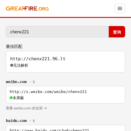
查询
最佳匹配
http://chenx221.96.lt
无法解析
weibo.com
· 1
http://s.weibo.com/weibo/chenx221
未屏蔽
查看 weibo.com 的全部 →
baidu.com
· 1
http://www.baidu.com/s?wd=chenx221