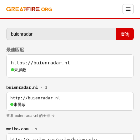
查询
最佳匹配
https://buienradar.nl
未屏蔽
buienradar.nl
· 1
http://buienradar.nl
未屏蔽
查看 buienradar.nl 的全部 →
weibo.com
· 1
http://s.weibo.com/weibo/buienradar