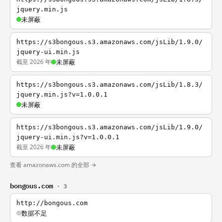
jquery.min.js
未屏蔽
https://s3bongous.s3.amazonaws.com/jsLib/1.9.0/
jquery-ui.min.js
截至 2026 年
未屏蔽
https://s3bongous.s3.amazonaws.com/jsLib/1.8.3/
jquery.min.js?v=1.0.0.1
未屏蔽
https://s3bongous.s3.amazonaws.com/jsLib/1.9.0/
jquery-ui.min.js?v=1.0.0.1
截至 2026 年
未屏蔽
查看 amazonaws.com 的全部 →
bongous.com
· 3
http://bongous.com
数据不足