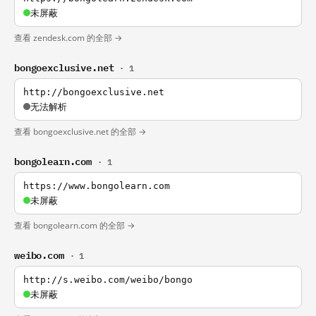
未屏蔽
查看 zendesk.com 的全部 →
bongoexclusive.net
· 1
http://bongoexclusive.net
无法解析
查看 bongoexclusive.net 的全部 →
bongolearn.com
· 1
https://www.bongolearn.com
未屏蔽
查看 bongolearn.com 的全部 →
weibo.com
· 1
http://s.weibo.com/weibo/bongo
未屏蔽