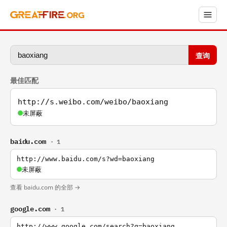
查询
最佳匹配
http://s.weibo.com/weibo/baoxiang
未屏蔽
baidu.com
· 1
http://www.baidu.com/s?wd=baoxiang
未屏蔽
查看 baidu.com 的全部 →
google.com
· 1
http://www.google.com/search?q=baoxiang