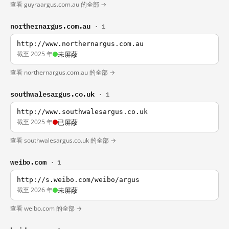
查看 guyraargus.com.au 的全部 →
northernargus.com.au
· 1
http://www.northernargus.com.au
截至 2025 年
未屏蔽
查看 northernargus.com.au 的全部 →
southwalesargus.co.uk
· 1
http://www.southwalesargus.co.uk
截至 2025 年
已屏蔽
查看 southwalesargus.co.uk 的全部 →
weibo.com
· 1
http://s.weibo.com/weibo/argus
截至 2026 年
未屏蔽
查看 weibo.com 的全部 →