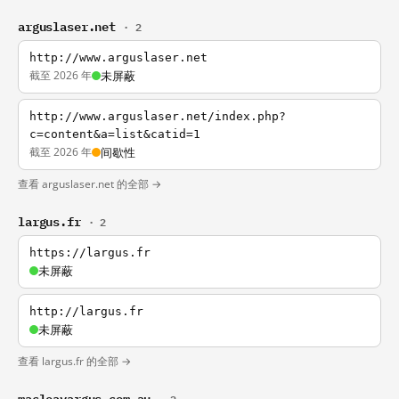
arguslaser.net
· 2
http://www.arguslaser.net
截至 2026 年
未屏蔽
http://www.arguslaser.net/index.php?
c=content&a=list&catid=1
截至 2026 年
间歇性
查看 arguslaser.net 的全部 →
largus.fr
· 2
https://largus.fr
未屏蔽
http://largus.fr
未屏蔽
查看 largus.fr 的全部 →
macleayargus.com.au