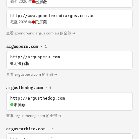
截至 2026 年
已屏蔽
http://www.goondiwindiargus.com.au
截至 2026 年
已屏蔽
查看 goondiwindiargus.com.au 的全部 →
argusperu.com
· 1
http://argusperu.com
无法解析
查看 argusperu.com 的全部 →
argusthedog.com
· 1
http://argusthedog.com
未屏蔽
查看 argusthedog.com 的全部 →
arguscarhire.com
· 1