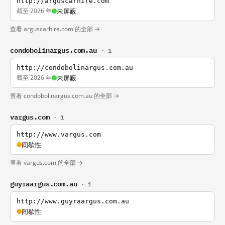
http://arguscarhire.com
截至 2026 年
未屏蔽
查看 arguscarhire.com 的全部 →
condobolinargus.com.au
· 1
http://condobolinargus.com.au
截至 2026 年
未屏蔽
查看 condobolinargus.com.au 的全部 →
vargus.com
· 1
http://www.vargus.com
间歇性
查看 vargus.com 的全部 →
guyraargus.com.au
· 1
http://www.guyraargus.com.au
间歇性