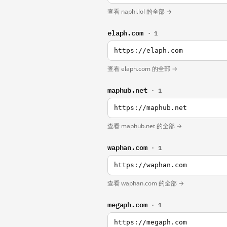
查看 naphi.lol 的全部 →
elaph.com
· 1
https://elaph.com
查看 elaph.com 的全部 →
maphub.net
· 1
https://maphub.net
查看 maphub.net 的全部 →
waphan.com
· 1
https://waphan.com
查看 waphan.com 的全部 →
megaph.com
· 1
https://megaph.com