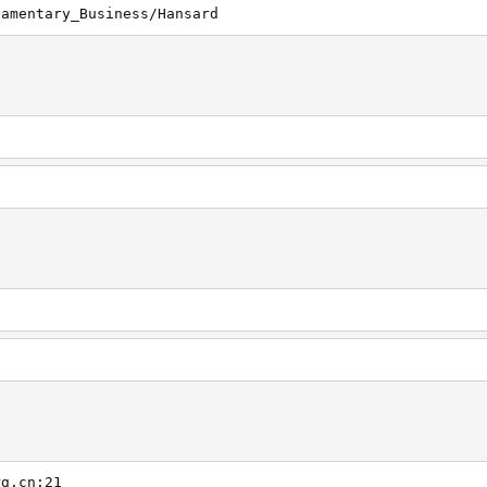
iamentary_Business/Hansard
rg.cn:21