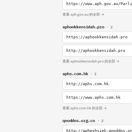
https://www.aph.gov.au/Parl
查看 aph.gov.au 的全部 →
aphookkensidah.pro
· 2
https://aphookkensidah.pro
http://aphookkensidah.pro
查看 aphookkensidah.pro 的全部 →
aphs.com.hk
· 2
http://aphs.com.hk
https://www.aphs.com.hk
查看 aphs.com.hk 的全部 →
qnoddns.org.cn
· 2
http://aphexhsieh.qnoddns.o