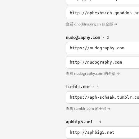
http://aphexhsieh.qnoddns.o
查看 qnoddns.org.cn 的全部 →
nudography.com
· 2
https://nudography.com
http://nudography.com
查看 nudography.com 的全部 →
tumblr.com
· 1
https://aph-schaak.tumblr.c
查看 tumblr.com 的全部 →
aphbig5.net
· 1
http://aphbig5.net