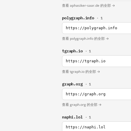
查看 aphasiker-saar.de 的全部 →
polygraph.info
· 1
https://polygraph.info
查看 polygraph.info 的全部 →
tgraph.io
· 1
https://tgraph.io
查看 tgraph.io 的全部 →
graph.org
· 1
https://graph.org
查看 graph.org 的全部 →
naphi.lol
· 1
https://naphi.lol