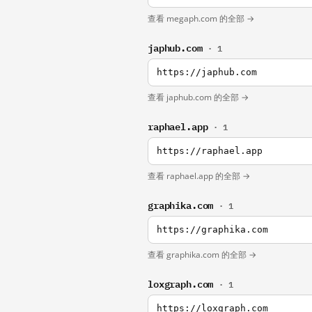
查看 megaph.com 的全部 →
japhub.com
· 1
https://japhub.com
查看 japhub.com 的全部 →
raphael.app
· 1
https://raphael.app
查看 raphael.app 的全部 →
graphika.com
· 1
https://graphika.com
查看 graphika.com 的全部 →
loxgraph.com
· 1
https://loxgraph.com