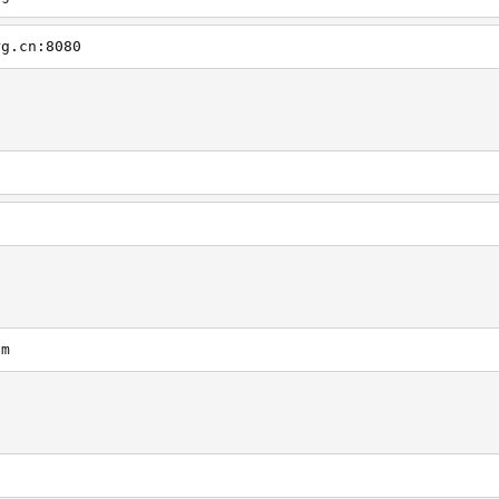
rg.cn:8080
om