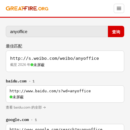
查询
最佳匹配
http://s.weibo.com/weibo/anyoffice
截至 2026 年
未屏蔽
baidu.com
· 1
http://www.baidu.com/s?wd=anyoffice
未屏蔽
查看 baidu.com 的全部 →
google.com
· 1
http://www.google.com/search?q=anyoffice