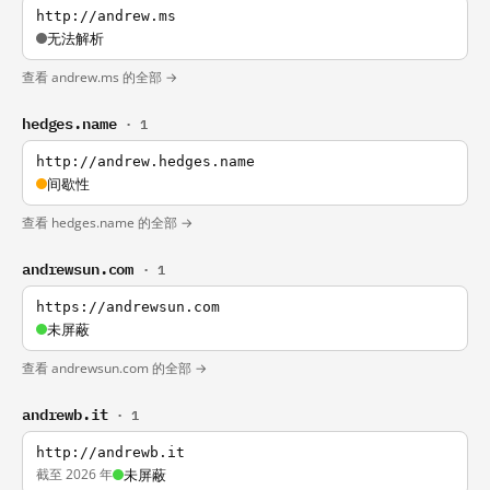
http://andrew.ms
无法解析
查看 andrew.ms 的全部 →
hedges.name
· 1
http://andrew.hedges.name
间歇性
查看 hedges.name 的全部 →
andrewsun.com
· 1
https://andrewsun.com
未屏蔽
查看 andrewsun.com 的全部 →
andrewb.it
· 1
http://andrewb.it
截至 2026 年
未屏蔽