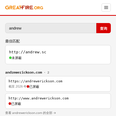
查询
最佳匹配
http://andrew.sc
未屏蔽
andrewerickson.com
· 2
https://andrewerickson.com
截至 2026 年
已屏蔽
http://www.andrewerickson.com
已屏蔽
查看 andrewerickson.com 的全部 →