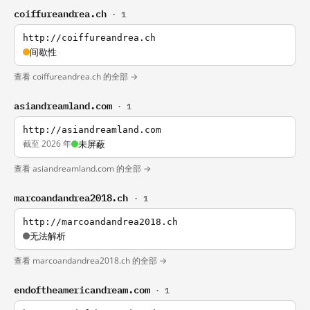
coiffureandrea.ch
· 1
http://coiffureandrea.ch
间歇性
查看 coiffureandrea.ch 的全部 →
asiandreamland.com
· 1
http://asiandreamland.com
截至 2026 年
未屏蔽
查看 asiandreamland.com 的全部 →
marcoandandrea2018.ch
· 1
http://marcoandandrea2018.ch
无法解析
查看 marcoandandrea2018.ch 的全部 →
endoftheamericandream.com
· 1