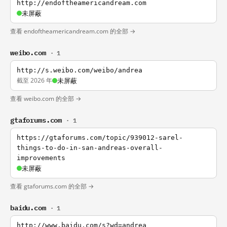
http://endoftheamericandream.com
未屏蔽
查看 endoftheamericandream.com 的全部 →
weibo.com
· 1
http://s.weibo.com/weibo/andrea
截至 2026 年
未屏蔽
查看 weibo.com 的全部 →
gtaforums.com
· 1
https://gtaforums.com/topic/939012-sarel-
things-to-do-in-san-andreas-overall-
improvements
未屏蔽
查看 gtaforums.com 的全部 →
baidu.com
· 1
http://www.baidu.com/s?wd=andrea