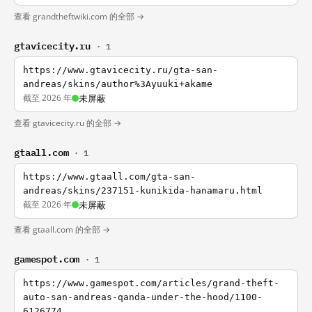
查看 grandtheftwiki.com 的全部 →
gtavicecity.ru
· 1
https://www.gtavicecity.ru/gta-san-
andreas/skins/author%3Ayuuki+akame
截至 2026 年
未屏蔽
查看 gtavicecity.ru 的全部 →
gtaall.com
· 1
https://www.gtaall.com/gta-san-
andreas/skins/237151-kunikida-hanamaru.html
截至 2026 年
未屏蔽
查看 gtaall.com 的全部 →
gamespot.com
· 1
https://www.gamespot.com/articles/grand-theft-
auto-san-andreas-qanda-under-the-hood/1100-
6126774