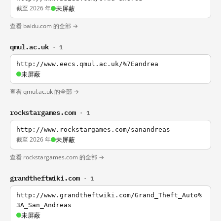
截至 2026 年
未屏蔽
查看 baidu.com 的全部 →
qmul.ac.uk
· 1
http://www.eecs.qmul.ac.uk/%7Eandrea
未屏蔽
查看 qmul.ac.uk 的全部 →
rockstargames.com
· 1
http://www.rockstargames.com/sanandreas
截至 2026 年
未屏蔽
查看 rockstargames.com 的全部 →
grandtheftwiki.com
· 1
http://www.grandtheftwiki.com/Grand_Theft_Auto%
3A_San_Andreas
未屏蔽