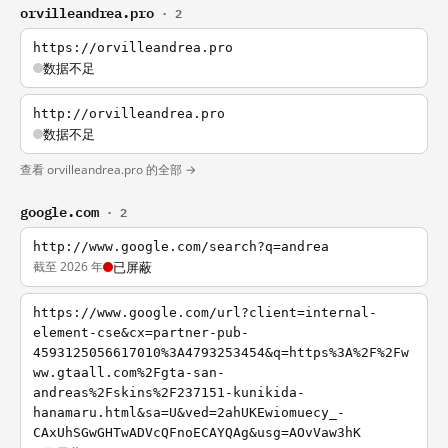
orvilleandrea.pro
· 2
https://orvilleandrea.pro
数据不足
http://orvilleandrea.pro
数据不足
查看 orvilleandrea.pro 的全部 →
google.com
· 2
http://www.google.com/search?q=andrea
截至 2026 年
已屏蔽
https://www.google.com/url?client=internal-
element-cse&cx=partner-pub-
4593125056617010%3A4793253454&q=https%3A%2F%2Fw
ww.gtaall.com%2Fgta-san-
andreas%2Fskins%2F237151-kunikida-
hanamaru.html&sa=U&ved=2ahUKEwiomuecy_-
CAxUhSGwGHTwADVcQFnoECAYQAg&usg=AOvVaw3hK