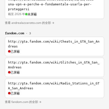
una-vpn-e-perche-e-fondamentale-usarla-per-
proteggersi
截至 2026 年
未屏蔽
查看 andrealazzarotto.com 的全部 →
fandom.com
· 3
http://gta.fandom.com/wiki/Cheats_in_GTA_San_An
dreas
已屏蔽
http://gta.fandom.com/wiki/Glitches_in_GTA_San_
Andreas
已屏蔽
http://gta.fandom.com/wiki/Radio_Stations_in_GT
A_San_Andreas
已屏蔽
查看 fandom.com 的全部 →