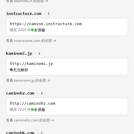
查看 akamino.cf 的全部 →
instructure.com
· 1
https://camino.instructure.com
截至 2026 年
未屏蔽
查看 instructure.com 的全部 →
kaminomi.jp
· 1
http://kaminomi.jp
无法解析
查看 kaminomi.jp 的全部 →
caminohz.com
· 1
http://caminohz.com
截至 2025 年
未屏蔽
查看 caminohz.com 的全部 →
caminohk.com
· 1