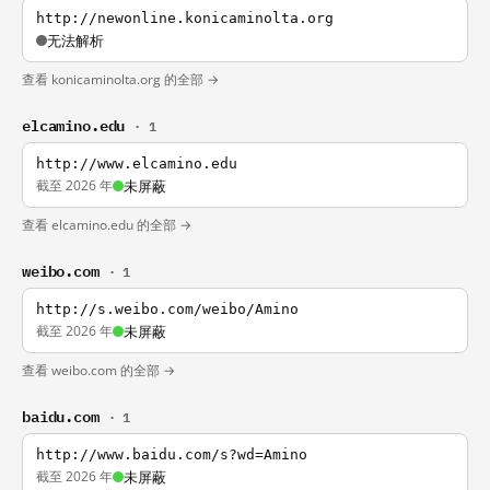
http://newonline.konicaminolta.org
无法解析
查看 konicaminolta.org 的全部 →
elcamino.edu
· 1
http://www.elcamino.edu
截至 2026 年
未屏蔽
查看 elcamino.edu 的全部 →
weibo.com
· 1
http://s.weibo.com/weibo/Amino
截至 2026 年
未屏蔽
查看 weibo.com 的全部 →
baidu.com
· 1
http://www.baidu.com/s?wd=Amino
截至 2026 年
未屏蔽