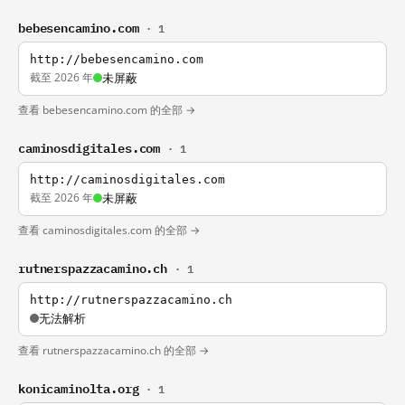
bebesencamino.com
· 1
http://bebesencamino.com
截至 2026 年
未屏蔽
查看 bebesencamino.com 的全部 →
caminosdigitales.com
· 1
http://caminosdigitales.com
截至 2026 年
未屏蔽
查看 caminosdigitales.com 的全部 →
rutnerspazzacamino.ch
· 1
http://rutnerspazzacamino.ch
无法解析
查看 rutnerspazzacamino.ch 的全部 →
konicaminolta.org
· 1