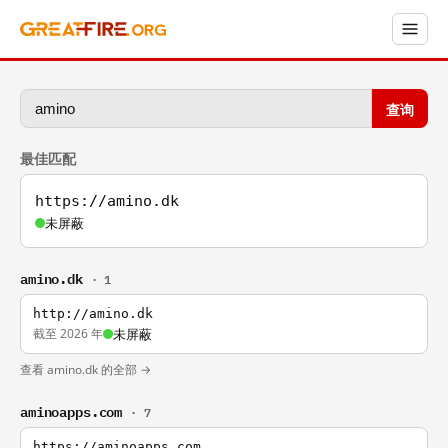
查询
最佳匹配
https://amino.dk
未屏蔽
amino.dk
· 1
http://amino.dk
截至 2026 年
未屏蔽
查看 amino.dk 的全部 →
aminoapps.com
· 7
https://aminoapps.com