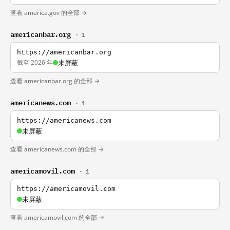
查看 america.gov 的全部 →
americanbar.org
· 1
https://americanbar.org
截至 2026 年
未屏蔽
查看 americanbar.org 的全部 →
americanews.com
· 1
https://americanews.com
未屏蔽
查看 americanews.com 的全部 →
americamovil.com
· 1
https://americamovil.com
未屏蔽
查看 americamovil.com 的全部 →